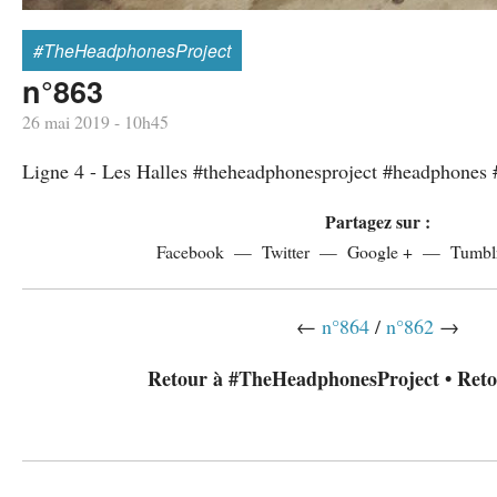
#TheHeadphonesProject
n°863
26 mai 2019 - 10h45
Ligne 4 - Les Halles #theheadphonesproject #headphones
Partagez sur :
Facebook
Twitter
Google +
Tumbl
←
n°864
/
n°862
→
Retour à #TheHeadphonesProject
•
Reto