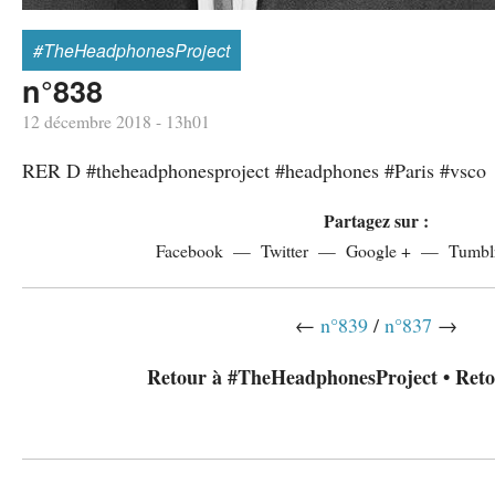
#TheHeadphonesProject
n°838
12 décembre 2018 - 13h01
RER D #theheadphonesproject #headphones #Paris #vsco
Partagez sur :
Facebook
Twitter
Google +
Tumbl
←
n°839
/
n°837
→
Retour à #TheHeadphonesProject
•
Reto