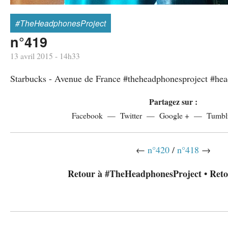
#TheHeadphonesProject
n°419
13 avril 2015 - 14h33
Starbucks - Avenue de France #theheadphonesproject #
Partagez sur :
Facebook
Twitter
Google +
Tumbl
←
n°420
/
n°418
→
Retour à #TheHeadphonesProject
•
Reto