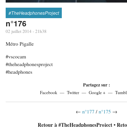
#TheHeadphonesProject
n°176
02 juillet 2014 - 21h38
Métro Pigalle
#vscocam
#theheadphonesproject
#headphones
Partagez sur :
Facebook
Twitter
Google +
Tumbl
←
n°177
/
n°175
→
Retour à #TheHeadphonesProject
•
Reto